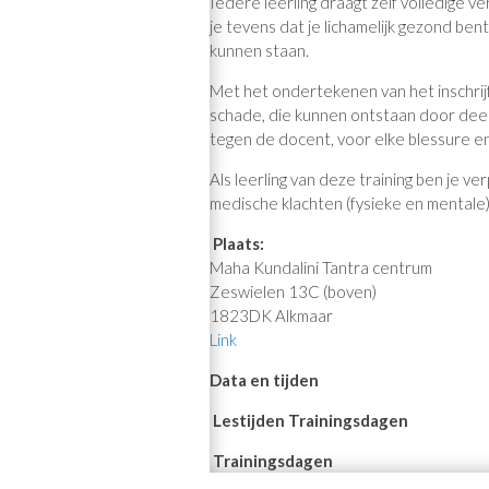
Iedere leerling draagt zelf volledige v
je tevens dat je lichamelijk gezond b
kunnen staan.
Met het ondertekenen van het inschrijff
schade, die kunnen ontstaan door deeln
tegen de docent, voor elke blessure e
Als leerling van deze training ben je v
medische klachten (fysieke en mentale)
Plaats:
Maha Kundalini Tantra centrum
Zeswielen 13C (boven)
1823DK Alkmaar
Link
Data en tijden
Lestijden Trainingsdagen
Trainingsdagen