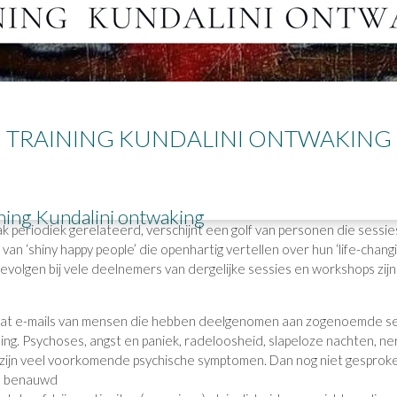
TRAINING KUNDALINI ONTWAKING
ning Kundalini ontwaking
ak periodiek gerelateerd, verschijnt een golf van personen die sessi
van ‘shiny happy people’ die openhartig vertellen over hun ‘life-chang
volgen bij vele deelnemers van dergelijke sessies en workshops zij
maat e-mails van mensen die hebben deelgenomen aan zogenoemde ses
ng. Psychoses, angst en paniek, radeloosheid, slapeloze nachten, ne
zijn veel voorkomende psychische symptomen. Dan nog niet gesproken 
n benauwd