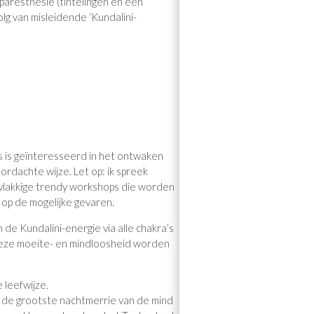
 paresthesie (tintelingen en een
olg van misleidende ‘Kundalini-
s is geïnteresseerd in het ontwaken
rdachte wijze. Let op: ik spreek
ervlakkige trendy workshops die worden
 op de mogelijke gevaren.
 de Kundalini-energie via alle chakra’s
, deze moeite- en mindloosheid worden
 leefwijze.
 is de grootste nachtmerrie van de mind