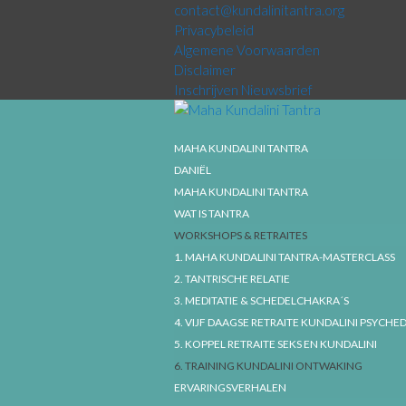
contact@kundalinitantra.org
Privacybeleid
Algemene Voorwaarden
Disclaimer
Inschrijven Nieuwsbrief
MAHA KUNDALINI TANTRA
DANIËL
MAHA KUNDALINI TANTRA
WAT IS TANTRA
WORKSHOPS & RETRAITES
1. MAHA KUNDALINI TANTRA-MASTERCLASS
2. TANTRISCHE RELATIE
3. MEDITATIE & SCHEDELCHAKRA´S
4. VIJF DAAGSE RETRAITE KUNDALINI PSYCHE
5. KOPPEL RETRAITE SEKS EN KUNDALINI
6. TRAINING KUNDALINI ONTWAKING
ERVARINGSVERHALEN