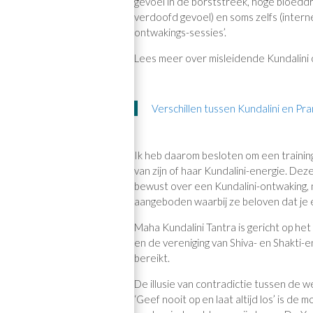
gevoel in de borststreek, hoge bloeddru
verdoofd gevoel) en soms zelfs (interne
ontwakings-sessies’.
Lees meer over misleidende Kundalini 
Verschillen tussen Kundalini en Pr
Ik heb daarom besloten om een trainin
van zijn of haar Kundalini-energie. De
bewust over een Kundalini-ontwaking, n
aangeboden waarbij ze beloven dat je e
Maha Kundalini Tantra is gericht op het
en de vereniging van Shiva- en Shakti-
bereikt.
De illusie van contradictie tussen de w
‘Geef nooit op en laat altijd los’ is de