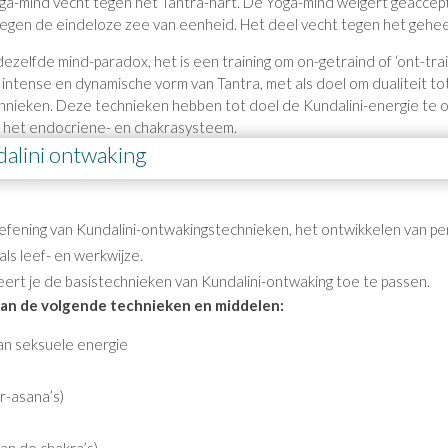
Yoga-mind vecht tegen het Tantra-hart. De Yoga-mind weigert geacce
tegen de eindeloze zee van eenheid. Het deel vecht tegen het gehee
ezelfde mind-paradox, het is een training om on-getraind of ‘ont-trai
, intense en dynamische vorm van Tantra, met als doel om dualiteit 
chnieken. Deze technieken hebben tot doel de Kundalini-energie te 
 het endocriene- en chakrasysteem.
dalini ontwaking
eoefening van Kundalini-ontwakingstechnieken, het ontwikkelen van pe
ls leef- en werkwijze.
n leert je de basistechnieken van Kundalini-ontwaking toe te passen.
an de volgende technieken en middelen:
van seksuele energie
r-asana’s)