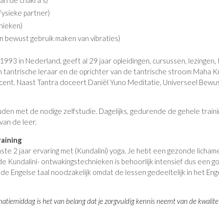
an de chakra’s)
ysieke partner)
nieken)
n bewust gebruik maken van vibraties)
 1993 in Nederland, geeft al 29 jaar opleidingen, cursussen, lezingen,
 een tantrische leraar en de oprichter van de tantrische stroom Maha K
cent. Naast Tantra doceert Daniël Yuno Meditatie, Universeel Bewust
den met de nodige zelfstudie. Dagelijks, gedurende de gehele trainin
an de leer.
aining
ste 2 jaar ervaring met (Kundalini) yoga. Je hebt een gezonde lichame
de Kundalini- ontwakingstechnieken is behoorlijk intensief dus een goe
 de Engelse taal noodzakelijk omdat de lessen gedeeltelijk in het En
rmatiemiddag is het van belang dat je zorgvuldig kennis neemt van de kwalit