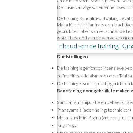
en de mind vecht voor zijn leven. De 
De illusie van afgescheidenheid vecht 
De training Kundalini-ontwaking bevat d
Maha Kundalini Tantra is een krachtige
gebruik te maken van verschillende te
wordt besteed aan de wervelkolom en
Inhoud van de training Kun
Doelstellingen
De training is gericht op intensieve b
zelfmanifestatie alsmede op de Tantra a
De training is vooral praktijkgericht e
Beoefening door gebruik te maken v
Stimulatie, manipulatie en beheersing 
Pranayama’s (ademhalingstechnieken)
Maha-Kundalini-Asana (groepsstructuu
Kriya Yoga