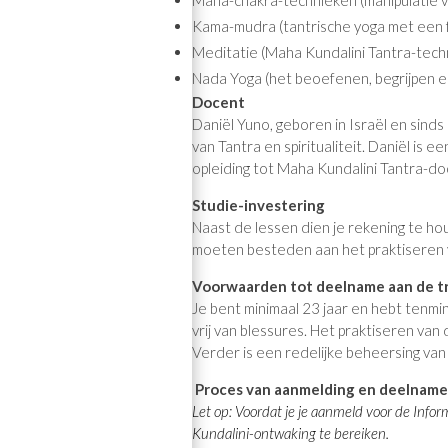
Maha-chakra-technieken (manipulatie v
Kama-mudra (tantrische yoga met een f
Meditatie (Maha Kundalini Tantra-tech
Nada Yoga (het beoefenen, begrijpen e
Docent
Daniël Yuno, geboren in Israël en sinds
van Tantra en spiritualiteit. Daniël is
opleiding tot Maha Kundalini Tantra-do
Studie-investering
Naast de lessen dien je rekening te hou
moeten besteden aan het praktiseren v
Voorwaarden tot deelname aan de tr
Je bent minimaal 23 jaar en hebt tenmin
vrij van blessures. Het praktiseren van 
Verder is een redelijke beheersing van
Proces van aanmelding en deelname
Let op: Voordat je je aanmeld voor de Info
Kundalini-ontwaking te bereiken.