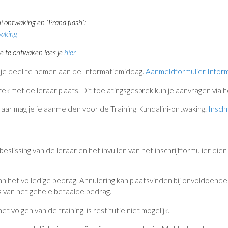
i ontwaking en ´Prana flash´:
waking
e te ontwaken lees je
hier
n je deel te nemen aan de Informatiemiddag.
Aanmeldformulier Infor
ek met de leraar plaats. Dit toelatingsgesprek kun je aanvragen via 
eraar mag je je aanmelden voor de Training Kundalini-ontwaking.
Inschr
eslissing van de leraar en het invullen van het inschrijfformulier dien
ng van het volledige bedrag. Annulering kan plaatsvinden bij onvoldoen
ts van het gehele betaalde bedrag.
 volgen van de training, is restitutie niet mogelijk.