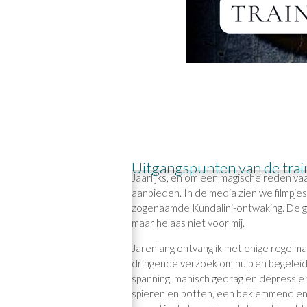
Uitgangspunten van de trai
Jaarlijks, en om een magische reden va
aanbieden. In de media zien we filmpjes 
zogenaamde Kundalini-ontwaking. De ge
maar helaas niet voor mij.
Jarenlang ontvang ik met enige regel
dringende verzoek om hulp en begeleidi
spanning, manisch gedrag en depressie 
spieren en botten, een beklemmend e