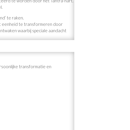
pteerd te worden door het Tantra-hart.
l.
nd’ te raken.
tot eenheid te transformeren door
ontwaken waarbij speciale aandacht
rsoonlijke transformatie en