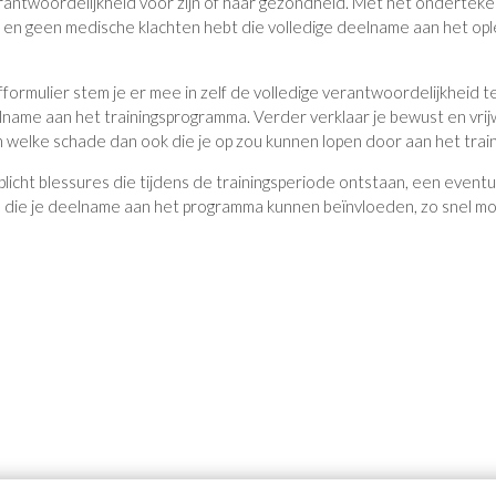
erantwoordelijkheid voor zijn of haar gezondheid. Met het onderteken
ent en geen medische klachten hebt die volledige deelname aan het o
ormulier stem je er mee in zelf de volledige verantwoordelijkheid te 
ame aan het trainingsprogramma. Verder verklaar je bewust en vrijwil
n welke schade dan ook die je op zou kunnen lopen door aan het tra
erplicht blessures die tijdens de trainingsperiode ontstaan, een even
 die je deelname aan het programma kunnen beïnvloeden, zo snel mog