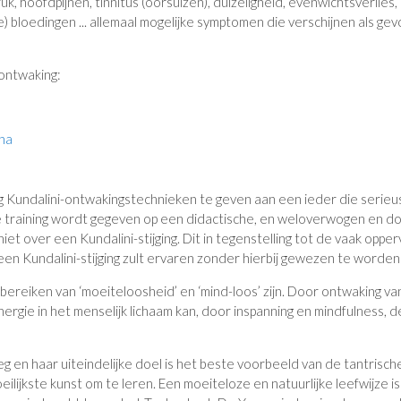
k, hoofdpijnen, tinnitus (oorsuizen), duizeligheid, evenwichtsverlies,
) bloedingen ... allemaal mogelijke symptomen die verschijnen als gev
ontwaking:
ana
g Kundalini-ontwakingstechnieken te geven aan een ieder die serieu
ze training wordt gegeven op een didactische, en weloverwogen en doo
iet over een Kundalini-stijging. Dit in tegenstelling tot de vaak opp
en Kundalini-stijging zult ervaren zonder hierbij gewezen te worden
 bereiken van ‘moeiteloosheid’ en ‘mind-loos’ zijn. Door ontwaking van
energie in het menselijk lichaam kan, door inspanning en mindfulness
eg en haar uiteindelijke doel is het beste voorbeeld van de tantrische
 moeilijkste kunst om te leren. Een moeiteloze en natuurlijke leefwijze