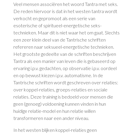
Veel mensen associëren het woord Tantra met seks.
De reden hiervoor is dat in het westen tantra wordt
verkocht en gepromoot als een serie van
esoterische of spiritueel-energetische seks-
technieken. Maar dit is niet waar het om gaat. Slechts
een zeer klein deel van de Tantrische schriften
refereren naar seksueel-energetische technieken.
Het grootste gedeelte van de schriften beschrijven
Tantra als een manier van leven die is gebaseerd op
ervaring i.p.v. gedachten, op observatie i.p.v. oordeel
en op bewust kiezen i.p.v. automatisme. In de
Tantrische schriften wordt geschreven over relaties:
over koppel-relaties, groeps-relaties en sociale
relaties. Deze training is bedoeld voor mensen die
geen (genoeg) voldoening kunnen vinden in hun
huidige relatie-model en hun relatie willen
transformeren naar een ander niveau.
In het westen blijken koppel-relaties geen